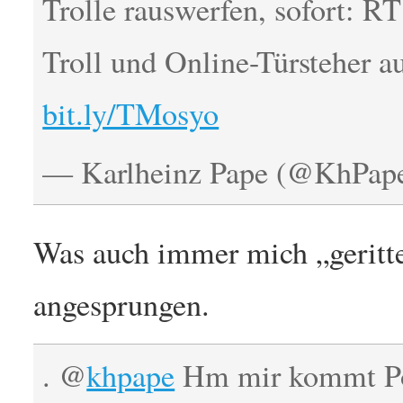
Trolle rauswerfen, sofort: R
Troll und Online-Türsteher a
bit.ly/TMosyo
— Karlheinz Pape (@KhPap
Was auch immer mich „geritte
angesprungen.
. @
khpape
Hm mir kommt Po