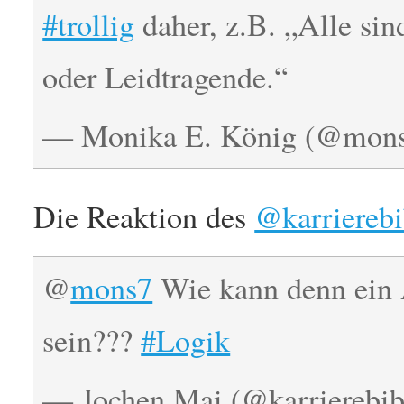
#trollig
daher, z.B. „Alle sin
oder Leidtragende.“
— Monika E. König (@mon
Die Reaktion des
@karrierebi
@
mons7
Wie kann denn ein A
sein???
#Logik
— Jochen Mai (@karrierebib