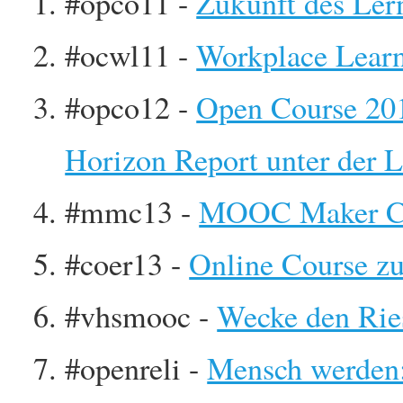
#opco11 -
Zukunft des Ler
#ocwl11 -
Workplace Lear
#opco12 -
Open Course 201
Horizon Report unter der 
#mmc13 -
MOOC Maker Co
#coer13 -
Online Course z
#vhsmooc -
Wecke den Rie
#openreli -
Mensch werden: