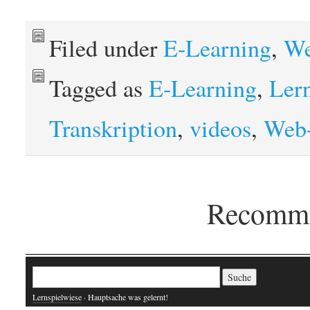
Filed under
E-Learning
,
We
Tagged as
E-Learning
,
Ler
Transkription
,
videos
,
Web
Recomme
Suche nach:
Lernspielwiese
· Hauptsache was gelernt!