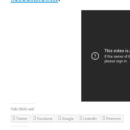
Teile (Dich) mit!
Twitter
Facebook
Google
LinkedIn
Pinterest