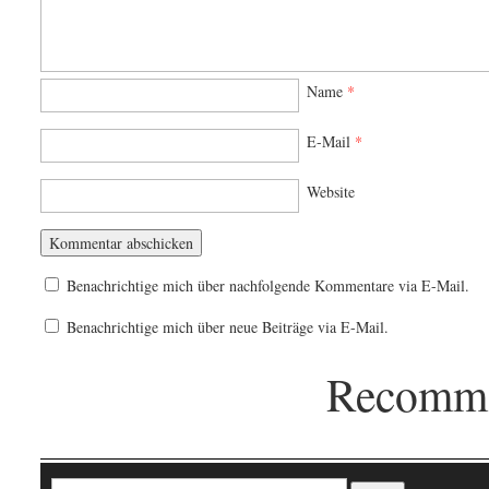
Name
*
E-Mail
*
Website
Benachrichtige mich über nachfolgende Kommentare via E-Mail.
Benachrichtige mich über neue Beiträge via E-Mail.
Recomme
Suche nach: