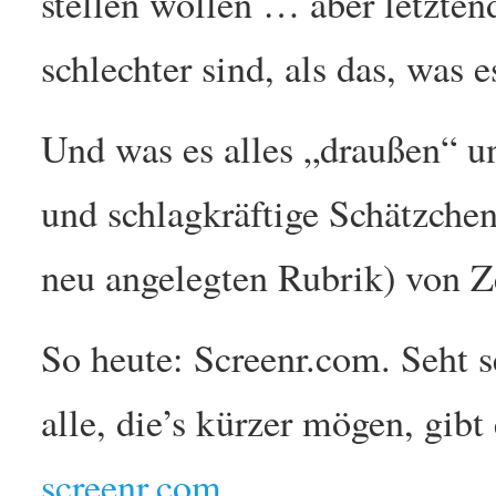
stellen wollen … aber letzten
schlechter sind, als das, was
Und was es alles „draußen“ u
und schlagkräftige Schätzchen
neu angelegten Rubrik) von Ze
So heute: Screenr.com. Seht se
alle, die’s kürzer mögen, gib
screenr.com
.