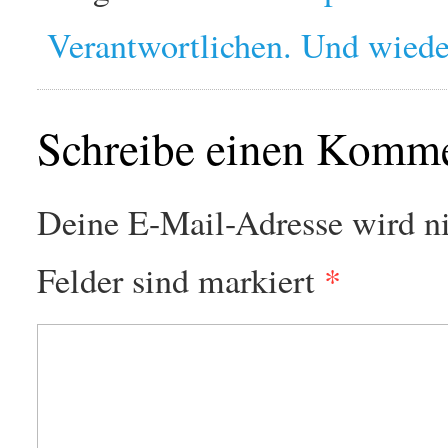
Verantwortlichen. Und wieder
Schreibe einen Komm
Deine E-Mail-Adresse wird nic
Felder sind markiert
*