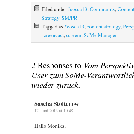
Filed under
#cosca13
,
Community
,
Conten
Strategy
,
SM/PR
Tagged as
#cosca13
,
content strategy
,
Pers
screencast
,
screenr
,
SoMe Manager
2 Responses to
Vom Perspekti
User zum SoMe-Verantwortlic
wieder zurück.
Sascha Stoltenow
12. Juni 2013 at 10:48
Hallo Monika,