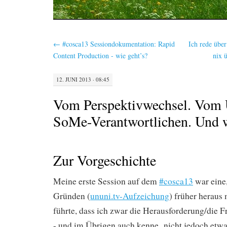
←
#cosca13 Sessiondokumentation: Rapid
Ich rede übe
Content Production - wie geht’s?
nix
12. JUNI 2013 · 08:45
Vom Perspektivwechsel. Vom
SoMe-Verantwortlichen. Und w
Zur Vorgeschichte
Meine erste Session auf dem
#cosca13
war eine,
Gründen (
ununi.tv-Aufzeichung
) früher heraus
führte, dass ich zwar die Herausforderung/die F
- und im Übrigen auch kenne nicht jedoch etw