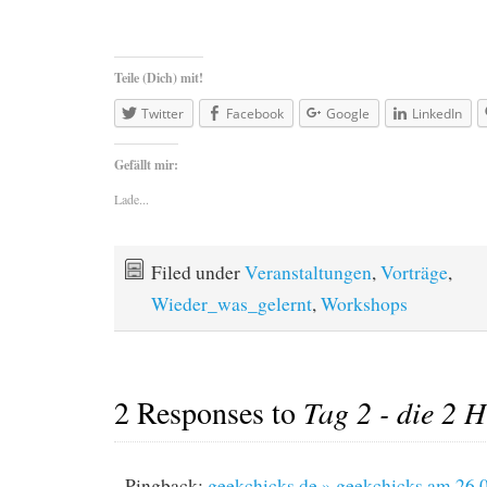
Teile (Dich) mit!
Twitter
Facebook
Google
LinkedIn
Gefällt mir:
Lade...
Filed under
Veranstaltungen
,
Vorträge
,
Wieder_was_gelernt
,
Workshops
2 Responses to
Tag 2 - die 2 H
Pingback:
geekchicks.de » geekchicks am 26.0