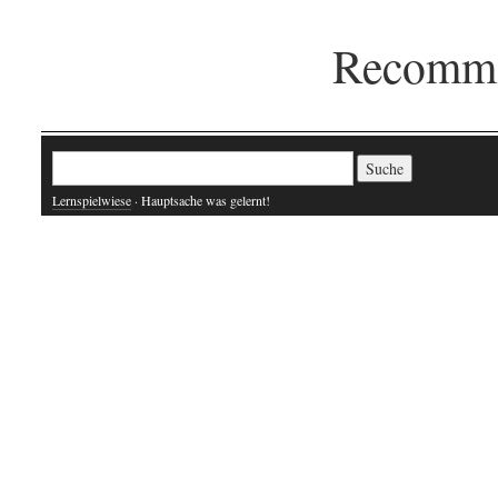
Recomme
Suche nach:
Lernspielwiese
· Hauptsache was gelernt!