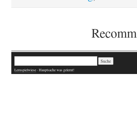
Recomme
Suche nach:
Lernspielwiese
· Hauptsache was gelernt!