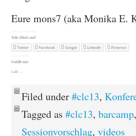
Eure mons7 (aka Monika E. 
Teile (Dich) mit!
Twitter
Facebook
Google
LinkedIn
Pinterest
Gefällt mir:
Lade …
Filed under
#clc13
,
Konfer
Tagged as
#clc13
,
barcamp
Sessionvorschlag
,
videos