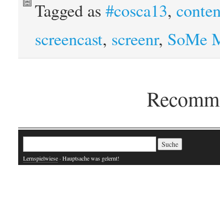
Tagged as
#cosca13
,
conten
screencast
,
screenr
,
SoMe M
Recomme
Suche nach:
Lernspielwiese
· Hauptsache was gelernt!